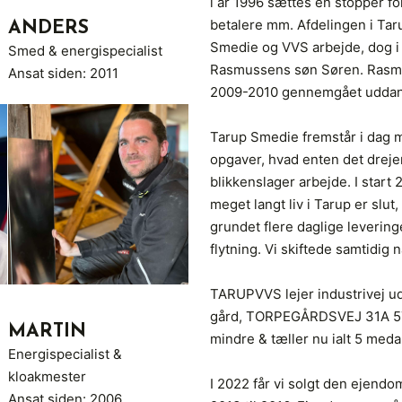
i år 1996 sættes en stopper for
betalere mm. Afdelingen i Tar
ANDERS
Smedie og VVS arbejde, dog i 
Smed & energispecialist
Rasmussens søn Søren. Rasmus
Ansat siden: 2011
2009-2010 gennemgået uddann
Tarup Smedie fremstår i dag me
opgaver, hvad enten det dreje
blikkenslager arbejde. I start 
meget langt liv i Tarup er slut
grundet flere daglige levering
flytning. Vi skiftede samtidig n
TARUPVVS lejer industrivej ud 
gård, TORPEGÅRDSVEJ 31A 579
MARTIN
mindre & tæller nu ialt 5 meda
Energispecialist &
kloakmester
I 2022 får vi solgt den ejendom
Ansat siden: 2006