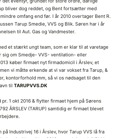
 det eventyr, grundet for store ordre, dårlige
up bliver dog reddet, og Bent fortsætter med
mindre omfang end før. I år 2010 overtager Bent R.
sen Tarup Smedie, VVS og Blik. Søren har i år
elsen til Aut. Gas og Vandmester.
d et stærkt ungt team, som er klar til at varetage
r sig om Smedje- VVS- ventilation- eller
2013 køber firmaet nyt firmadomicil i Årslev, et
, men vi måtte erkende at vi var vokset fra Tarup, &
er, kontorforhold mm, så vi os nødsaget til den
avn til
TARUPVVS.DK
pr. 1 okt 2016 & flytter firmaet hjem på Sørens
2 ÅRSLEV (TARUP) samtidig er firmaet blevet
rbejdere.
 på Industrivej 16 i Årslev, hvor Tarup VVS lå fra