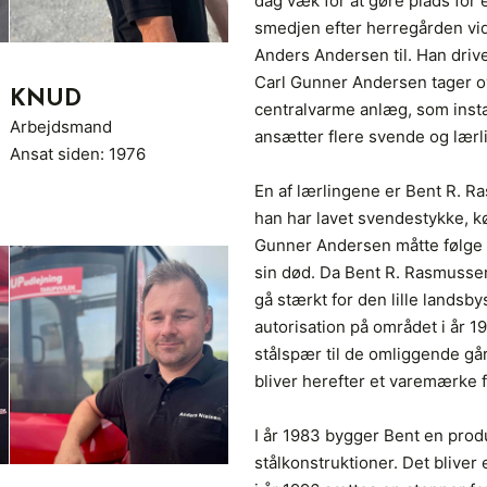
dag væk for at gøre plads for 
smedjen efter herregården v
Anders Andersen til. Han driv
Carl Gunner Andersen tager ov
KNUD
centralvarme anlæg, som inst
Arbejdsmand
ansætter flere svende og lærl
Ansat siden: 1976
En af lærlingene er Bent R. R
han har lavet svendestykke, k
Gunner Andersen måtte følge 
sin død. Da Bent R. Rasmusse
gå stærkt for den lille landsb
autorisation på området i år 
stålspær til de omliggende gå
bliver herefter et varemærke 
I år 1983 bygger Bent en produk
stålkonstruktioner. Det bliver