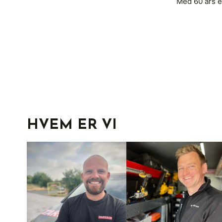
Med 60 års e
HVEM ER VI