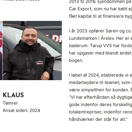
2013 til 2016. Ejendommen på I
Car Export, som nu har købt
fået kapital til at finansiere b
I år 2023 opfører Søren og co.
Lundsmarken i Årslev. Her er e
baderum. Tarup VVS har fordob
har opgaver med blandt andet 
bogen.
I løbet af 2024, etablerede vi 
medarbejdere til teamet, som n
være simpelthen for kunden. Én
KLAUS
“Vi har efterhånden så dygtig
Tømrer
gode indenfor deres forskellig
Ansat siden: 2024
totalentrepriser, indenfor ren
håndværker der står for alt.”