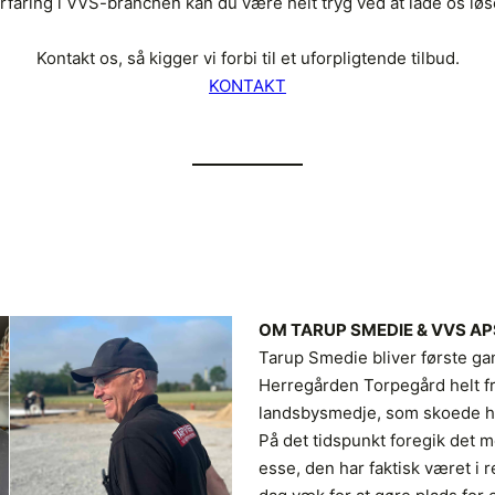
rfaring i VVS-branchen kan du være helt tryg ved at lade os løs
Kontakt os, så kigger vi forbi til et uforpligtende tilbud.
KONTAKT
OM TARUP SMEDIE & VVS AP
Tarup Smedie bliver første ga
Herregården Torpegård helt fre
landsbysmedje, som skoede he
På det tidspunkt foregik det 
esse, den har faktisk været i r