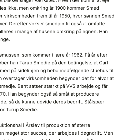
et blikkenslager værksted. Hvem der kom til at eje
ides ikke, men omkring år 1900 kommer Smed
er virksomheden frem til år 1950, hvor sønnen Smed
er. Derefter vokser smedjen til også at omfatte
alleres i mange af husene omkring på egnen. Han
inge.
asmussen, som kommer i lære år 1962. Få år efter
øber han Tarup Smedie på den betingelse, at Carl
med på sidelinjen og bebo medfølgende stuehus til
n overtager virksomheden begynder det for alvor at
ysmedje. Bent satser stærkt på VVS arbejde og får
1970. Han begynder også så småt at producere
rde, så de kunne udvide deres bedrift. Stålspær
for Tarup Smedie.
tionshal i Årslev til produktion af større
 en meget stor succes, der arbejdes i døgndrift. Men