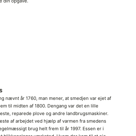
e din opgave.
S
ng nævnt år 1760, man mener, at smedjen var ejet af
m til midten af 1800. Dengang var det en lille
ste, reparede plove og andre landbrugsmaskiner.
meste af arbejdet ved hjælp af varmen fra smedens
egelmæssigt brug helt frem til år 1997. Essen er i