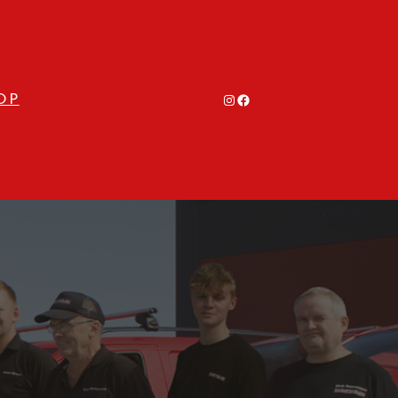
#
#
OP