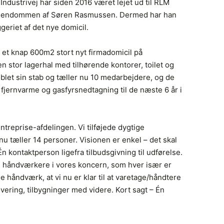
ndustrivej har siden 2016 været lejet ud til RLM
 ejendommen af Søren Rasmussen. Dermed har han
yggeriet af det nye domicil.
 et knap 600m2 stort nyt firmadomicil på
n stor lagerhal med tilhørende kontorer, toilet og
let sin stab og tæller nu 10 medarbejdere, og de
fjernvarme og gasfyrsnedtagning til de næste 6 år i
entreprise-afdelingen. Vi tilføjede dygtige
u tæller 14 personer. Visionen er enkel – det skal
 kontaktperson ligefra tilbudsgivning til udførelse.
e håndværkere i vores koncern, som hver især er
e håndværk, at vi nu er klar til at varetage/håndtere
overing, tilbygninger med videre. Kort sagt – Én