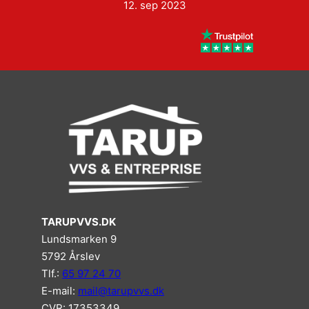
12. sep 2023
TARUPVVS.DK
Lundsmarken 9
5792 Årslev
Tlf.:
65 97 24 70
E-mail:
mail@tarupvvs.dk
CVR: 17353349