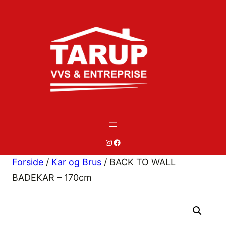
Spring
til
indhold
#
#
Forside
/
Kar og Brus
/ BACK TO WALL
BADEKAR – 170cm