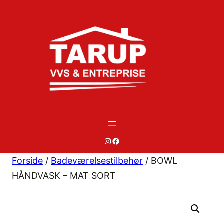
Spring
til
indhold
#
#
Forside
/
Badeværelsestilbehør
/ BOWL
HÅNDVASK – MAT SORT