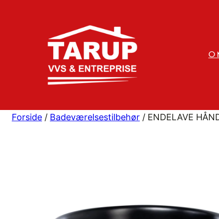
Spring
til
indhold
O
Forside
/
Badeværelsestilbehør
/ ENDELAVE HÅND