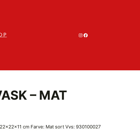
#
#
OP
ASK – MAT
 22x22x11 cm Farve: Mat sort Vvs: 930100027