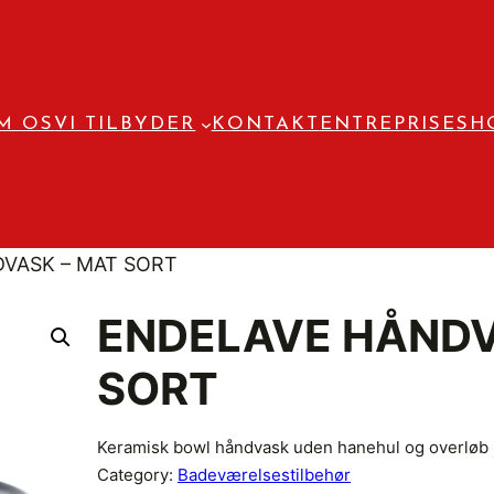
M OS
VI TILBYDER
KONTAKT
ENTREPRISE
SH
VASK – MAT SORT
ENDELAVE HÅNDV
SORT
Keramisk bowl håndvask uden hanehul og overløb
Category:
Badeværelsestilbehør