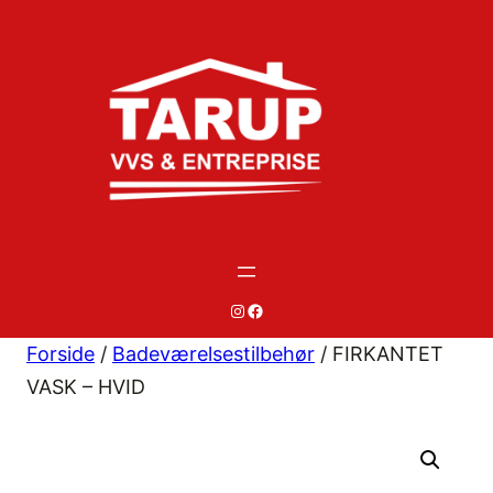
Spring
til
indhold
#
#
Forside
/
Badeværelsestilbehør
/ FIRKANTET
VASK – HVID