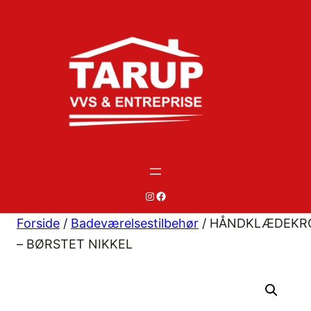
Spring
til
indhold
#
#
Forside
/
Badeværelsestilbehør
/ HÅNDKLÆDEKR
– BØRSTET NIKKEL