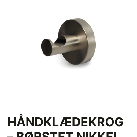
HÅNDKLÆDEKROG
– BØRSTET NIKKEL