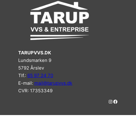
TARUPVVS.DK
Lundsmarken 9
5792 Årslev
Tlf.:
65 97 24 70
E-mail:
mail@tarupvvs.dk
CVR: 17353349
#
#