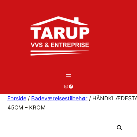
Spring
til
indhold
#
#
Forside
/
Badeværelsestilbehør
/ HÅNDKLÆDEST
45CM – KROM