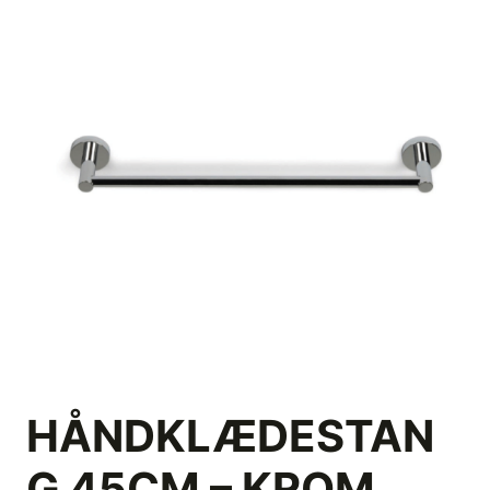
HÅNDKLÆDESTAN
G 45CM – KROM