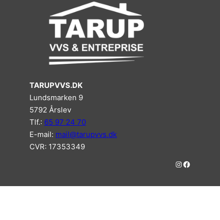
TARUPVVS.DK
Lundsmarken 9
5792 Årslev
Tlf.:
65 97 24 70
E-mail:
mail@tarupvvs.dk
CVR: 17353349
#
#