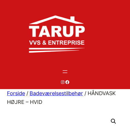
Spring
til
indhold
#
#
Forside
/
Badeværelsestilbehør
/ HÅNDVASK
HØJRE – HVID