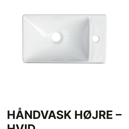
HÅNDVASK HØJRE –
HVID