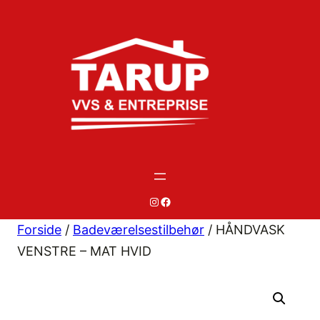
Spring
til
indhold
#
#
Forside
/
Badeværelsestilbehør
/ HÅNDVASK
VENSTRE – MAT HVID