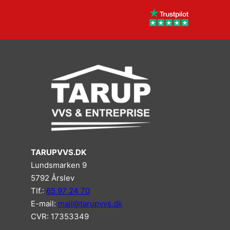
TARUPVVS.DK
Lundsmarken 9
5792 Årslev
Tlf.:
65 97 24 70
E-mail:
mail@tarupvvs.dk
CVR: 17353349