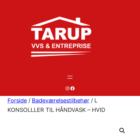
Spring
til
indhold
#
#
Forside
/
Badeværelsestilbehør
/ L
KONSOLLLER TIL HÅNDVASK – HVID