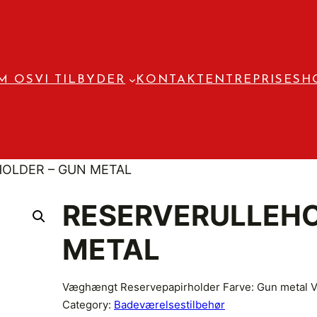
M OS
VI TILBYDER
KONTAKT
ENTREPRISE
SH
HOLDER – GUN METAL
RESERVERULLEHO
METAL
Væghængt Reservepapirholder Farve: Gun metal V
Category:
Badeværelsestilbehør