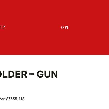
#
#
OP
LDER – GUN
vs: 876551113