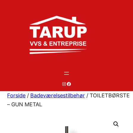
Spring
til
indhold
#
#
Forside
/
Badeværelsestilbehør
/ TOILETBØRSTE
– GUN METAL