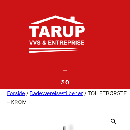
Spring
til
indhold
#
#
Forside
/
Badeværelsestilbehør
/ TOILETBØRSTE
– KROM