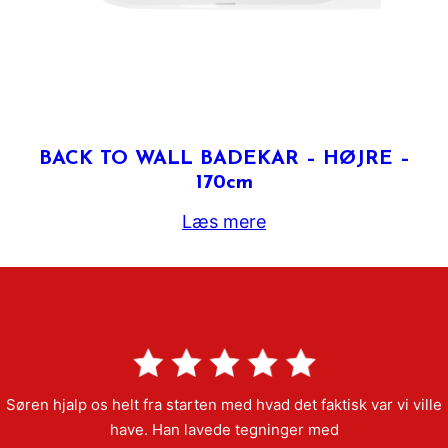
BACK TO WALL BADEKAR – HØJRE –
170cm
Læs mere
Søren hjalp os helt fra starten med hvad det faktisk var vi ville
have. Han lavede tegninger med