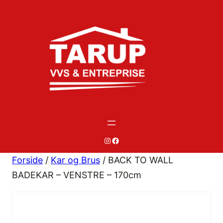
Spring
til
indhold
#
#
Forside
/
Kar og Brus
/ BACK TO WALL
BADEKAR – VENSTRE – 170cm