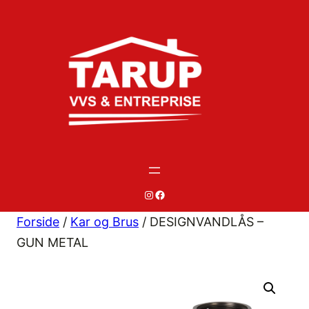
Spring
til
indhold
#
#
Forside
/
Kar og Brus
/ DESIGNVANDLÅS –
GUN METAL