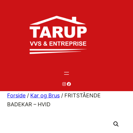
Spring
til
indhold
#
#
Forside
/
Kar og Brus
/ FRITSTÅENDE
BADEKAR – HVID