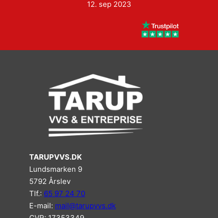
12. sep 2023
TARUPVVS.DK
Lundsmarken 9
5792 Årslev
Tlf.:
65 97 24 70
E-mail:
mail@tarupvvs.dk
CVR: 17353349