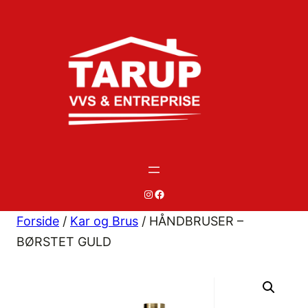
Spring
til
indhold
#
#
Forside
/
Kar og Brus
/ HÅNDBRUSER –
BØRSTET GULD