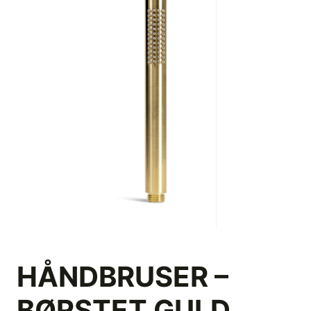
HÅNDBRUSER –
BØRSTET GULD