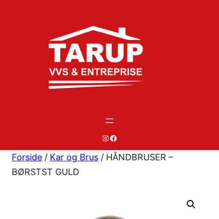
Spring
til
indhold
#
#
Forside
/
Kar og Brus
/ HÅNDBRUSER –
BØRSTST GULD