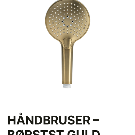
HÅNDBRUSER –
BØRSTST GULD