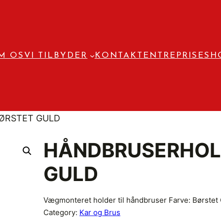
M OS
VI TILBYDER
KONTAKT
ENTREPRISE
SH
ØRSTET GULD
HÅNDBRUSERHOLD
GULD
Vægmonteret holder til håndbruser Farve: Børstet
Category:
Kar og Brus