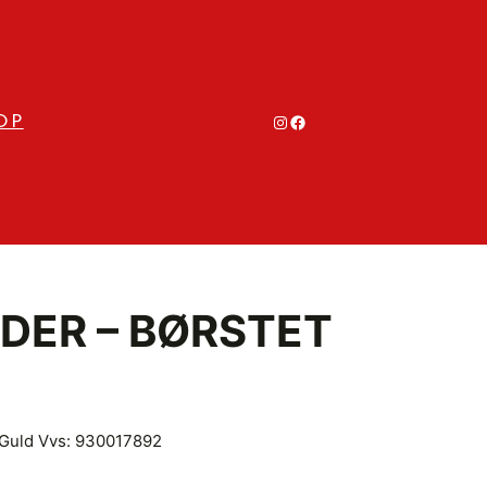
#
#
OP
ER – BØRSTET
 Guld Vvs: 930017892