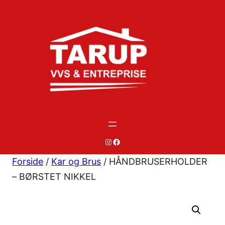
Spring
til
indhold
#
#
Forside
/
Kar og Brus
/ HÅNDBRUSERHOLDER
– BØRSTET NIKKEL