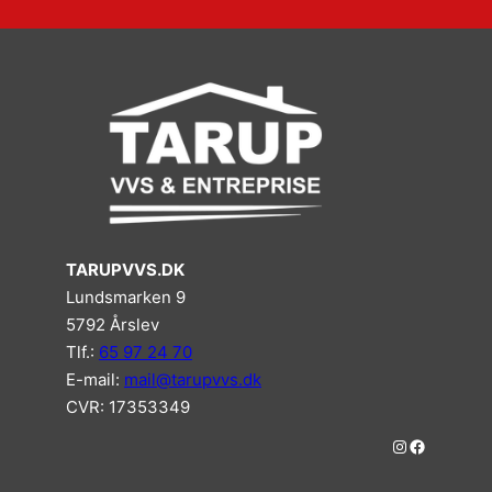
TARUPVVS.DK
Lundsmarken 9
5792 Årslev
Tlf.:
65 97 24 70
E-mail:
mail@tarupvvs.dk
CVR: 17353349
#
#