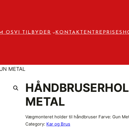
M OS
VI TILBYDER
KONTAKT
ENTREPRISE
SH
UN METAL
HÅNDBRUSERHOL
METAL
Vægmonteret holder til håndbruser Farve: Gun Me
Category:
Kar og Brus