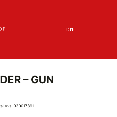
#
#
OP
DER – GUN
tal Vvs: 930017891