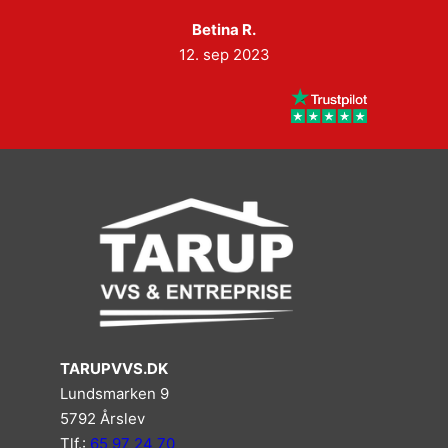
Betina R.
12. sep 2023
TARUPVVS.DK
Lundsmarken 9
5792 Årslev
Tlf.:
65 97 24 70