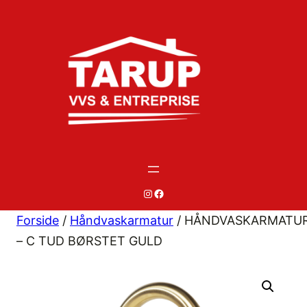
Spring
til
indhold
#
#
Forside
/
Håndvaskarmatur
/ HÅNDVASKARMATU
– C TUD BØRSTET GULD