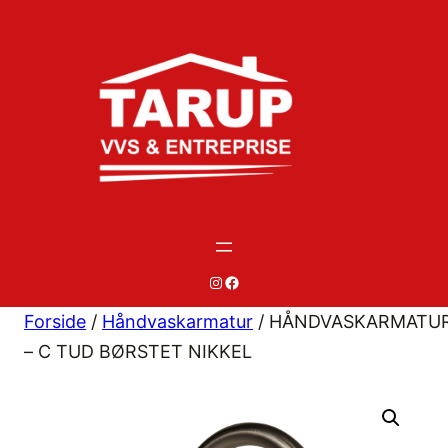
Spring
til
indhold
#
#
Forside
/
Håndvaskarmatur
/ HÅNDVASKARMATU
– C TUD BØRSTET NIKKEL