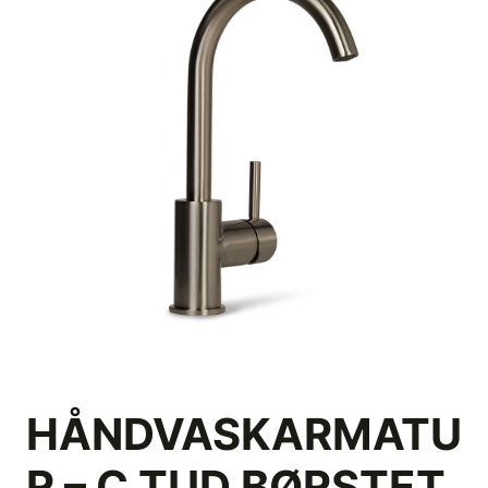
HÅNDVASKARMATU
R – C TUD BØRSTET