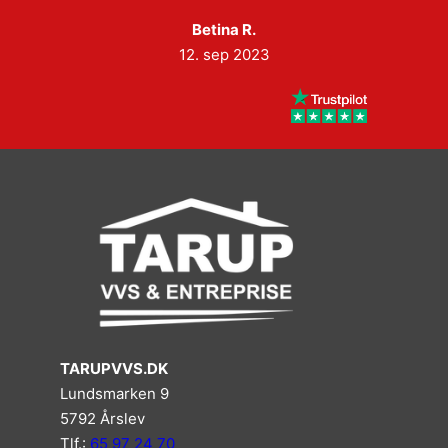
Betina R.
12. sep 2023
TARUPVVS.DK
Lundsmarken 9
5792 Årslev
Tlf.:
65 97 24 70