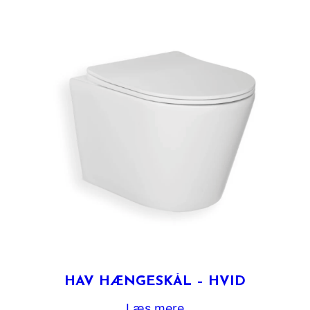
HAV HÆNGESKÅL – HVID
Læs mere