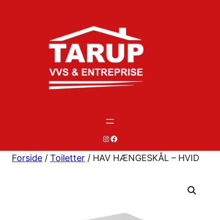
Spring
til
indhold
#
#
Forside
/
Toiletter
/ HAV HÆNGESKÅL – HVID