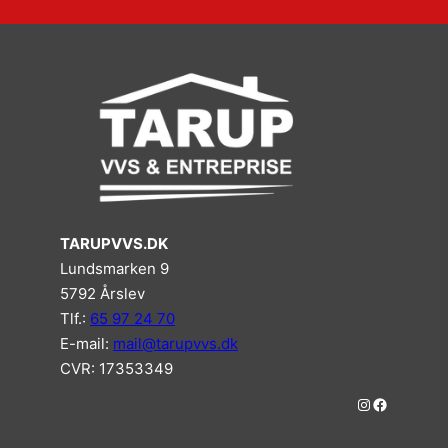
TARUPVVS.DK
Lundsmarken 9
5792 Årslev
Tlf.:
65 97 24 70
E-mail:
mail@tarupvvs.dk
CVR: 17353349
#
#