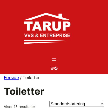
Spring
til
indhold
#
#
Forside
/ Toiletter
Toiletter
Viser 15 resultater