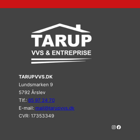
TARUPVVS.DK
Lundsmarken 9
5792 Årslev
Tlf.:
65 97 24 70
E-mail:
mail@tarupvvs.dk
CVR: 17353349
#
#