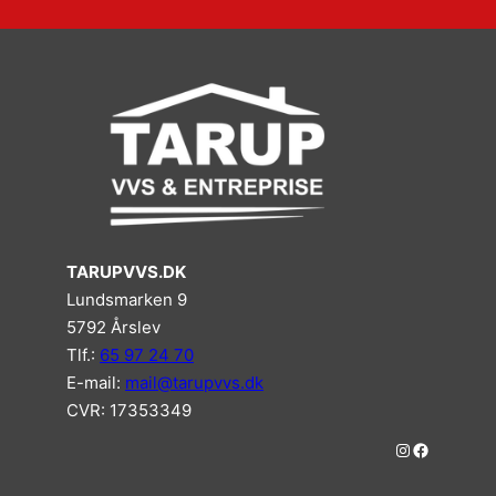
TARUPVVS.DK
Lundsmarken 9
5792 Årslev
Tlf.:
65 97 24 70
E-mail:
mail@tarupvvs.dk
CVR: 17353349
#
#