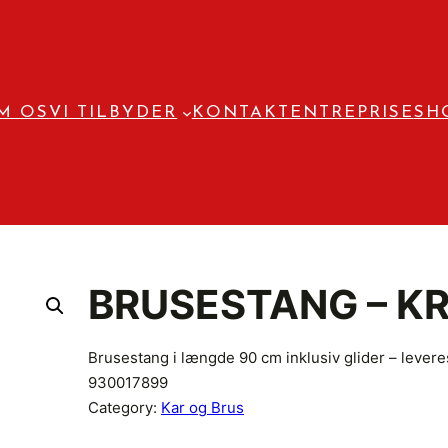
M OS
VI TILBYDER
KONTAKT
ENTREPRISE
SH
BRUSESTANG – K
Brusestang i længde 90 cm inklusiv glider – lever
930017899
Category:
Kar og Brus