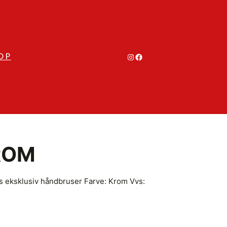
#
#
OP
ROM
es eksklusiv håndbruser Farve: Krom Vvs: