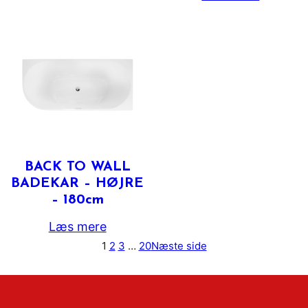
BACK TO WALL
BADEKAR – HØJRE
– 180cm
Læs mere
1
2
3
…
20
Næste side