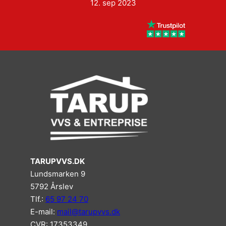
12. sep 2023
TARUPVVS.DK
Lundsmarken 9
5792 Årslev
Tlf.:
65 97 24 70
E-mail:
mail@tarupvvs.dk
CVR: 17353349