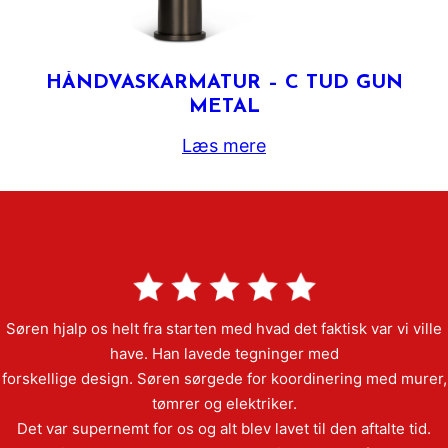
HÅNDVASKARMATUR – C TUD GUN
METAL
Læs mere
Søren hjalp os helt fra starten med hvad det faktisk var vi ville
have. Han lavede tegninger med
forskellige design. Søren sørgede for koordinering med murer,
tømrer og elektriker.
Det var supernemt for os og alt blev lavet til den aftalte tid.