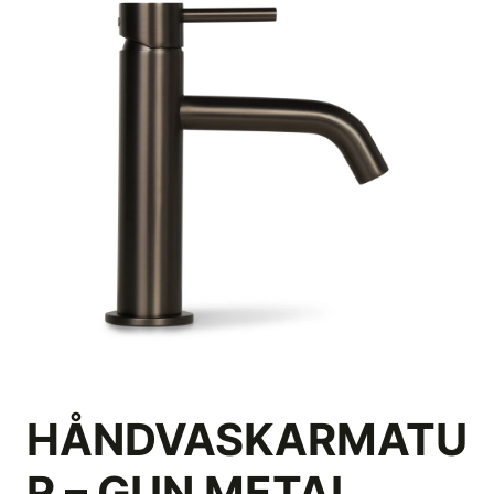
HÅNDVASKARMATU
R – GUN METAL