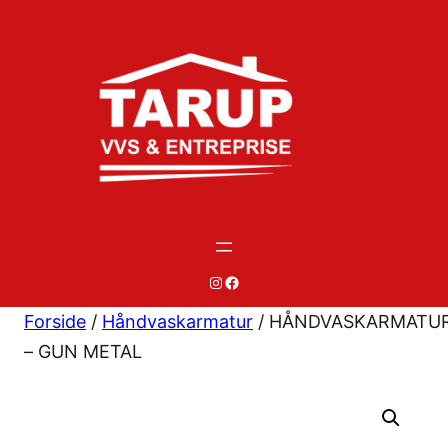
Spring
til
indhold
#
#
Forside
/
Håndvaskarmatur
/ HÅNDVASKARMATU
– GUN METAL