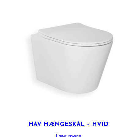
HAV HÆNGESKÅL – HVID
Læs mere