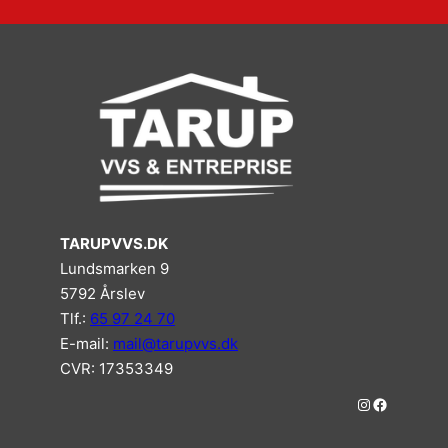
TARUPVVS.DK
Lundsmarken 9
5792 Årslev
Tlf.:
65 97 24 70
E-mail:
mail@tarupvvs.dk
CVR: 17353349
#
#