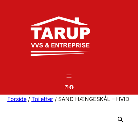
Spring
til
indhold
#
#
Forside
/
Toiletter
/ SAND HÆNGESKÅL – HVID