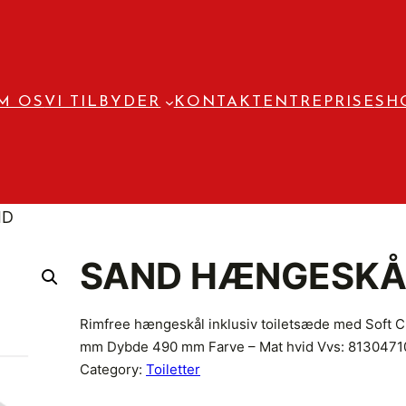
M OS
VI TILBYDER
KONTAKT
ENTREPRISE
SH
ID
SAND HÆNGESKÅL
Rimfree hængeskål inklusiv toiletsæde med Soft Cl
mm Dybde 490 mm Farve – Mat hvid Vvs: 8130471
Category:
Toiletter