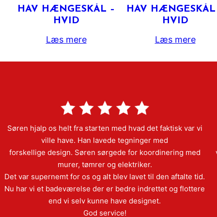
HAV HÆNGESKÅL –
HAV HÆNGESKÅL
HVID
HVID
Læs mere
Læs mere
Søren hjalp os helt fra starten med hvad det faktisk var vi
ville have. Han lavede tegninger med
forskellige design. Søren sørgede for koordinering med
murer, tømrer og elektriker.
Det var supernemt for os og alt blev lavet til den aftalte tid.
Nu har vi et badeværelse der er bedre indrettet og flottere
end vi selv kunne have designet.
God service!