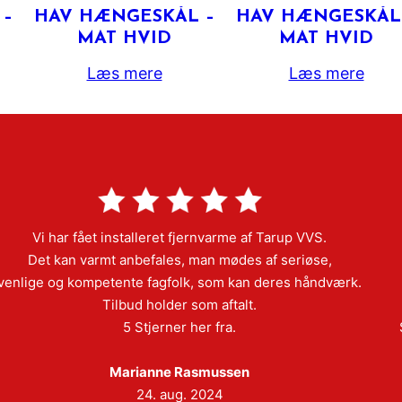
 –
HAV HÆNGESKÅL –
HAV HÆNGESKÅL
MAT HVID
MAT HVID
Læs mere
Læs mere
Vi har fået installeret fjernvarme af Tarup VVS.
Det kan varmt anbefales, man mødes af seriøse,
venlige og kompetente fagfolk, som kan deres håndværk.
Tilbud holder som aftalt.
5 Stjerner her fra.
Marianne Rasmussen
24. aug. 2024