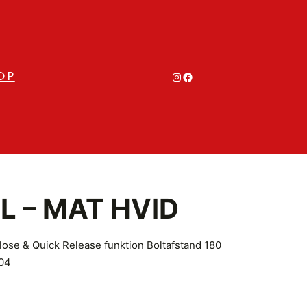
#
#
OP
 – MAT HVID
ose & Quick Release funktion Boltafstand 180
04